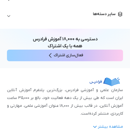
تحلیل تکنیکال
آمادگی آزمون زبان خارجی
زبان آلمانی
مهندسی معماری
علوم اقتصادی و مالی
سایر دسته‌ها
زبان فرانسه
مهندسی عمران
زبان چینی
مهندسی مکانیک
آموزش‌های عمومی
ICDL
مهندسی و علوم کامپیوتر
دسترسی به
۱۸,۰۰۰
آموزش فرادرس
اکسل
مهندسی برق
همه با یک اشتراک
مهارت‌های مطالعه
فعال‌سازی اشتراک
نوجوانان
سازمان علمی و آموزشی فرادرس، بزرگ‌ترین پلتفرم آموزش آنلاین
ایران است که طی بیش از یک دهه فعالیت خود، بالغ بر ۳۵,۰۰۰ ساعت
آموزش آنلاین، در قالب بیش از ۱۸,۰۰۰ عنوان آموزشی علمی، مهارتی و
کاربردی، منتشر کرده‌است.
مشاهده بیشتر