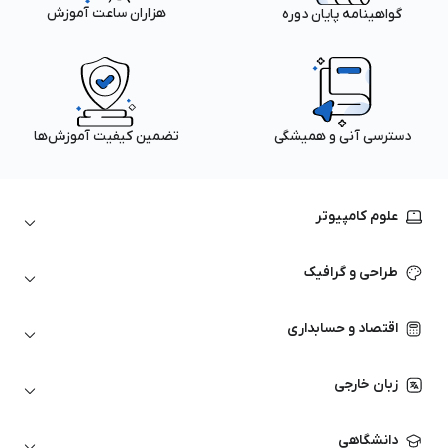
هزاران ساعت آموزش
گواهینامه پایان دوره
دسترسی آنی و همیشگی
تضمین کیفیت آموزش‌ها
علوم کامپیوتر
داده‌کاوی و یادگیری ماشین
طراحی و گرافیک
لینوکس
پایتون (Python)
نرم‌افزارهای Adobe
اقتصاد و حسابداری
هوش مصنوعی
گرافیک کامپیوتری
اتوکد
ارزهای دیجیتال
شبکه‌های کامپیوتری
زبان خارجی
کورل دراو
بورس و تحلیل تکنیکال
حسابداری
زبان انگلیسی
انیمیشن‌سازی
دانشگاهی