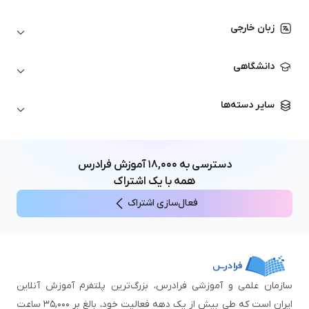
اتوکد
ارزهای دیجیتال
شبکه‌های کامپیوتری
زبان خارجی
کورل دراو
بورس و تحلیل تکنیکال
حسابداری
زبان انگلیسی
انیمیشن‌سازی
دانشگاهی
تحلیل تکنیکال
آمادگی آزمون زبان خارجی
زبان آلمانی
مهندسی معماری
علوم اقتصادی و مالی
سایر دسته‌ها
زبان فرانسه
مهندسی عمران
زبان چینی
مهندسی مکانیک
آموزش‌های عمومی
ICDL
مهندسی و علوم کامپیوتر
دسترسی به
۱۸,۰۰۰
آموزش فرادرس
اکسل
مهندسی برق
همه با یک اشتراک
مهارت‌های مطالعه
فعال‌سازی اشتراک
نوجوانان
سازمان علمی و آموزشی فرادرس، بزرگ‌ترین پلتفرم آموزش آنلاین
ایران است که طی بیش از یک دهه فعالیت خود، بالغ بر ۳۵,۰۰۰ ساعت