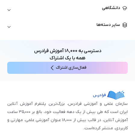
حسابداری
زبان انگلیسی
انیمیشن‌سازی
دانشگاهی
تحلیل تکنیکال
آمادگی آزمون زبان خارجی
زبان آلمانی
مهندسی معماری
علوم اقتصادی و مالی
سایر دسته‌ها
زبان فرانسه
مهندسی عمران
زبان چینی
مهندسی مکانیک
آموزش‌های عمومی
ICDL
مهندسی و علوم کامپیوتر
دسترسی به
۱۸,۰۰۰
آموزش فرادرس
اکسل
مهندسی برق
همه با یک اشتراک
مهارت‌های مطالعه
فعال‌سازی اشتراک
نوجوانان
سازمان علمی و آموزشی فرادرس، بزرگ‌ترین پلتفرم آموزش آنلاین
ایران است که طی بیش از یک دهه فعالیت خود، بالغ بر ۳۵,۰۰۰ ساعت
آموزش آنلاین، در قالب بیش از ۱۸,۰۰۰ عنوان آموزشی علمی، مهارتی و
کاربردی، منتشر کرده‌است.