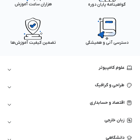
هزاران ساعت آموزش
گواهینامه پایان دوره
دسترسی آنی و همیشگی
تضمین کیفیت آموزش‌ها
علوم کامپیوتر
داده‌کاوی و یادگیری ماشین
طراحی و گرافیک
لینوکس
پایتون (Python)
نرم‌افزارهای Adobe
اقتصاد و حسابداری
هوش مصنوعی
گرافیک کامپیوتری
اتوکد
ارزهای دیجیتال
شبکه‌های کامپیوتری
زبان خارجی
کورل دراو
بورس و تحلیل تکنیکال
حسابداری
زبان انگلیسی
انیمیشن‌سازی
دانشگاهی