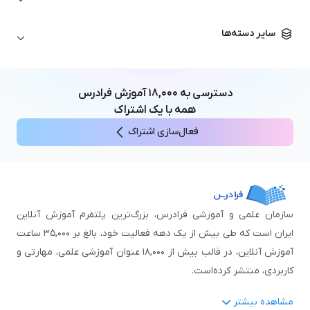
تحلیل تکنیکال
آمادگی آزمون زبان خارجی
زبان آلمانی
مهندسی معماری
علوم اقتصادی و مالی
سایر دسته‌ها
زبان فرانسه
مهندسی عمران
زبان چینی
مهندسی مکانیک
آموزش‌های عمومی
ICDL
مهندسی و علوم کامپیوتر
دسترسی به
۱۸,۰۰۰
آموزش فرادرس
اکسل
مهندسی برق
همه با یک اشتراک
مهارت‌های مطالعه
فعال‌سازی اشتراک
نوجوانان
سازمان علمی و آموزشی فرادرس، بزرگ‌ترین پلتفرم آموزش آنلاین
ایران است که طی بیش از یک دهه فعالیت خود، بالغ بر ۳۵,۰۰۰ ساعت
آموزش آنلاین، در قالب بیش از ۱۸,۰۰۰ عنوان آموزشی علمی، مهارتی و
کاربردی، منتشر کرده‌است.
مشاهده بیشتر