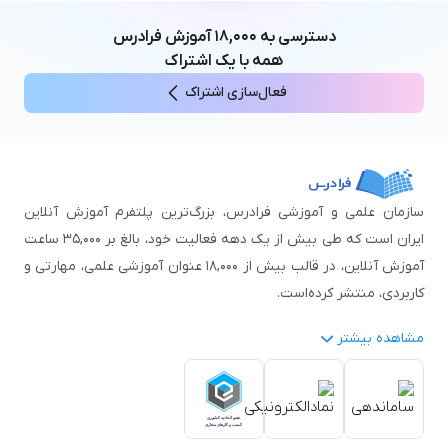
ICDL
مهندسی و علوم کامپیوتر
دسترسی به
۱۸,۰۰۰
آموزش فرادرس
اکسل
مهندسی برق
همه با یک اشتراک
مهارت‌های مطالعه
فعال‌سازی اشتراک
نوجوانان
سازمان علمی و آموزشی فرادرس، بزرگ‌ترین پلتفرم آموزش آنلاین
ایران است که طی بیش از یک دهه فعالیت خود، بالغ بر ۳۵,۰۰۰ ساعت
آموزش آنلاین، در قالب بیش از ۱۸,۰۰۰ عنوان آموزشی علمی، مهارتی و
کاربردی، منتشر کرده‌است.
مشاهده بیشتر
فرادرس با پایبندی به شعار «دانش در دسترس همه، همیشه و همه
جا» و همکاری با بیش از ۳,۲۰۰ مدرس برجسته در
زمینه‌های علمی
گوناگون
از جمله:
آمار و داده‌کاوی
،
هوش مصنوعی
،
برنامه‌نویسی
،