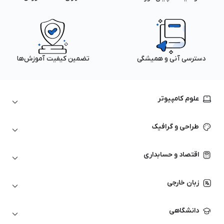
دسترسی آنی و همیشگی
تضمین کیفیت آموزش‌ها
علوم کامپیوتر
داده‌کاوی و یادگیری ماشین
طراحی و گرافیک
لینوکس
پایتون (Python)
نرم‌افزارهای Adobe
اقتصاد و حسابداری
هوش مصنوعی
گرافیک کامپیوتری
اتوکد
ارزهای دیجیتال
شبکه‌های کامپیوتری
زبان خارجی
کورل دراو
بورس و تحلیل تکنیکال
حسابداری
زبان انگلیسی
انیمیشن‌سازی
دانشگاهی
تحلیل تکنیکال
آمادگی آزمون زبان خارجی