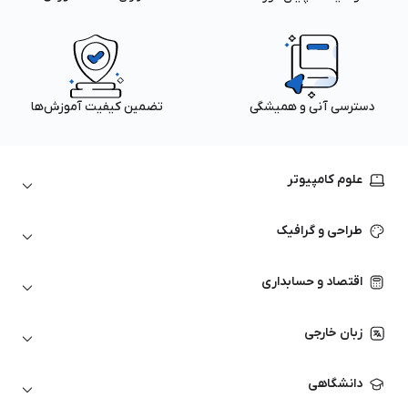
دسترسی آنی و همیشگی
تضمین کیفیت آموزش‌ها
علوم کامپیوتر
داده‌کاوی و یادگیری ماشین
طراحی و گرافیک
لینوکس
پایتون (Python)
نرم‌افزارهای Adobe
اقتصاد و حسابداری
هوش مصنوعی
گرافیک کامپیوتری
اتوکد
ارزهای دیجیتال
شبکه‌های کامپیوتری
زبان خارجی
کورل دراو
بورس و تحلیل تکنیکال
حسابداری
زبان انگلیسی
انیمیشن‌سازی
دانشگاهی
تحلیل تکنیکال
آمادگی آزمون زبان خارجی