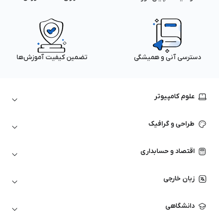
دسترسی آنی و همیشگی
تضمین کیفیت آموزش‌ها
علوم کامپیوتر
داده‌کاوی و یادگیری ماشین
طراحی و گرافیک
لینوکس
پایتون (Python)
نرم‌افزارهای Adobe
اقتصاد و حسابداری
هوش مصنوعی
گرافیک کامپیوتری
اتوکد
ارزهای دیجیتال
شبکه‌های کامپیوتری
زبان خارجی
کورل دراو
بورس و تحلیل تکنیکال
حسابداری
زبان انگلیسی
انیمیشن‌سازی
دانشگاهی
تحلیل تکنیکال
آمادگی آزمون زبان خارجی