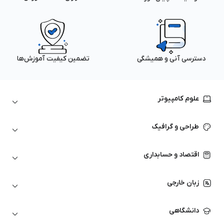
دسترسی آنی و همیشگی
تضمین کیفیت آموزش‌ها
علوم کامپیوتر
داده‌کاوی و یادگیری ماشین
طراحی و گرافیک
لینوکس
پایتون (Python)
نرم‌افزارهای Adobe
اقتصاد و حسابداری
هوش مصنوعی
گرافیک کامپیوتری
اتوکد
ارزهای دیجیتال
شبکه‌های کامپیوتری
زبان خارجی
کورل دراو
بورس و تحلیل تکنیکال
حسابداری
زبان انگلیسی
انیمیشن‌سازی
دانشگاهی
تحلیل تکنیکال
آمادگی آزمون زبان خارجی