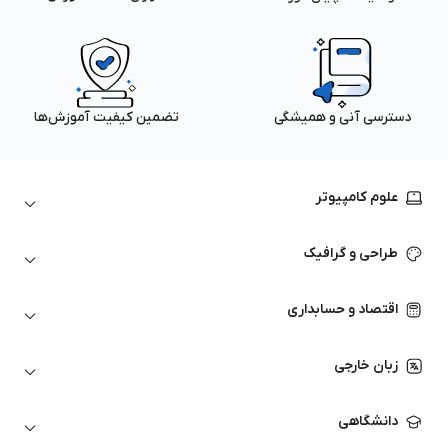
دسترسی آنی و همیشگی
تضمین کیفیت آموزش‌ها
علوم کامپیوتر
داده‌کاوی و یادگیری ماشین
طراحی و گرافیک
لینوکس
پایتون (Python)
نرم‌افزارهای Adobe
اقتصاد و حسابداری
هوش مصنوعی
گرافیک کامپیوتری
اتوکد
ارزهای دیجیتال
شبکه‌های کامپیوتری
زبان خارجی
کورل دراو
بورس و تحلیل تکنیکال
حسابداری
زبان انگلیسی
انیمیشن‌سازی
دانشگاهی
تحلیل تکنیکال
آمادگی آزمون زبان خارجی