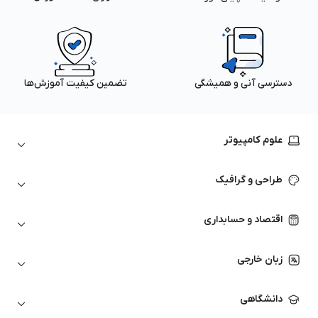
دسترسی آنی و همیشگی
تضمین کیفیت آموزش‌ها
علوم کامپیوتر
داده‌کاوی و یادگیری ماشین
طراحی و گرافیک
لینوکس
پایتون (Python)
نرم‌افزارهای Adobe
اقتصاد و حسابداری
هوش مصنوعی
گرافیک کامپیوتری
اتوکد
ارزهای دیجیتال
شبکه‌های کامپیوتری
زبان خارجی
کورل دراو
بورس و تحلیل تکنیکال
حسابداری
زبان انگلیسی
انیمیشن‌سازی
دانشگاهی
تحلیل تکنیکال
آمادگی آزمون زبان خارجی