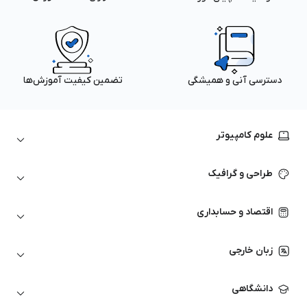
دسترسی آنی و همیشگی
تضمین کیفیت آموزش‌ها
علوم کامپیوتر
داده‌کاوی و یادگیری ماشین
طراحی و گرافیک
لینوکس
پایتون (Python)
نرم‌افزارهای Adobe
اقتصاد و حسابداری
هوش مصنوعی
گرافیک کامپیوتری
اتوکد
ارزهای دیجیتال
شبکه‌های کامپیوتری
زبان خارجی
کورل دراو
بورس و تحلیل تکنیکال
حسابداری
زبان انگلیسی
انیمیشن‌سازی
دانشگاهی
تحلیل تکنیکال
آمادگی آزمون زبان خارجی