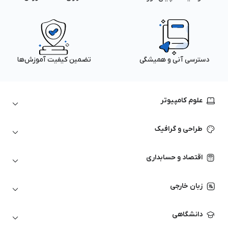
دسترسی آنی و همیشگی
تضمین کیفیت آموزش‌ها
علوم کامپیوتر
داده‌کاوی و یادگیری ماشین
طراحی و گرافیک
لینوکس
پایتون (Python)
نرم‌افزارهای Adobe
اقتصاد و حسابداری
هوش مصنوعی
گرافیک کامپیوتری
اتوکد
ارزهای دیجیتال
شبکه‌های کامپیوتری
زبان خارجی
کورل دراو
بورس و تحلیل تکنیکال
حسابداری
زبان انگلیسی
انیمیشن‌سازی
دانشگاهی
تحلیل تکنیکال
آمادگی آزمون زبان خارجی