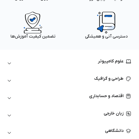
دسترسی آنی و همیشگی
تضمین کیفیت آموزش‌ها
علوم کامپیوتر
داده‌کاوی و یادگیری ماشین
طراحی و گرافیک
لینوکس
پایتون (Python)
نرم‌افزارهای Adobe
اقتصاد و حسابداری
هوش مصنوعی
گرافیک کامپیوتری
اتوکد
ارزهای دیجیتال
شبکه‌های کامپیوتری
زبان خارجی
کورل دراو
بورس و تحلیل تکنیکال
حسابداری
زبان انگلیسی
انیمیشن‌سازی
دانشگاهی
تحلیل تکنیکال
آمادگی آزمون زبان خارجی