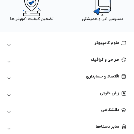
دسترسی آنی و همیشگی
تضمین کیفیت آموزش‌ها
علوم کامپیوتر
داده‌کاوی و یادگیری ماشین
طراحی و گرافیک
لینوکس
پایتون (Python)
نرم‌افزارهای Adobe
اقتصاد و حسابداری
هوش مصنوعی
گرافیک کامپیوتری
اتوکد
ارزهای دیجیتال
شبکه‌های کامپیوتری
زبان خارجی
کورل دراو
بورس و تحلیل تکنیکال
حسابداری
زبان انگلیسی
انیمیشن‌سازی
دانشگاهی
تحلیل تکنیکال
آمادگی آزمون زبان خارجی
زبان آلمانی
مهندسی معماری
علوم اقتصادی و مالی
سایر دسته‌ها
زبان فرانسه
مهندسی عمران