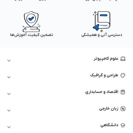
دسترسی آنی و همیشگی
تضمین کیفیت آموزش‌ها
علوم کامپیوتر
داده‌کاوی و یادگیری ماشین
طراحی و گرافیک
لینوکس
پایتون (Python)
نرم‌افزارهای Adobe
اقتصاد و حسابداری
هوش مصنوعی
گرافیک کامپیوتری
اتوکد
ارزهای دیجیتال
شبکه‌های کامپیوتری
زبان خارجی
کورل دراو
بورس و تحلیل تکنیکال
حسابداری
زبان انگلیسی
انیمیشن‌سازی
دانشگاهی
تحلیل تکنیکال
آمادگی آزمون زبان خارجی