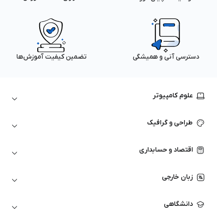
دسترسی آنی و همیشگی
تضمین کیفیت آموزش‌ها
علوم کامپیوتر
داده‌کاوی و یادگیری ماشین
طراحی و گرافیک
لینوکس
پایتون (Python)
نرم‌افزارهای Adobe
اقتصاد و حسابداری
هوش مصنوعی
گرافیک کامپیوتری
اتوکد
ارزهای دیجیتال
شبکه‌های کامپیوتری
زبان خارجی
کورل دراو
بورس و تحلیل تکنیکال
حسابداری
زبان انگلیسی
انیمیشن‌سازی
دانشگاهی
تحلیل تکنیکال
آمادگی آزمون زبان خارجی