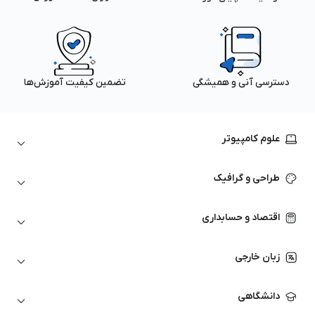
دسترسی آنی و همیشگی
تضمین کیفیت آموزش‌ها
علوم کامپیوتر
داده‌کاوی و یادگیری ماشین
طراحی و گرافیک
لینوکس
پایتون (Python)
نرم‌افزارهای Adobe
اقتصاد و حسابداری
هوش مصنوعی
گرافیک کامپیوتری
اتوکد
ارزهای دیجیتال
شبکه‌های کامپیوتری
زبان خارجی
کورل دراو
بورس و تحلیل تکنیکال
حسابداری
زبان انگلیسی
انیمیشن‌سازی
دانشگاهی
تحلیل تکنیکال
آمادگی آزمون زبان خارجی