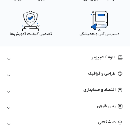
دسترسی آنی و همیشگی
تضمین کیفیت آموزش‌ها
علوم کامپیوتر
داده‌کاوی و یادگیری ماشین
طراحی و گرافیک
لینوکس
پایتون (Python)
نرم‌افزارهای Adobe
اقتصاد و حسابداری
هوش مصنوعی
گرافیک کامپیوتری
اتوکد
ارزهای دیجیتال
شبکه‌های کامپیوتری
زبان خارجی
کورل دراو
بورس و تحلیل تکنیکال
حسابداری
زبان انگلیسی
انیمیشن‌سازی
دانشگاهی
تحلیل تکنیکال
آمادگی آزمون زبان خارجی