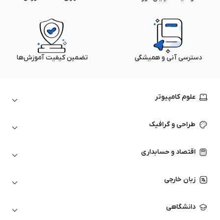
دسترسی آنی و همیشگی
تضمین کیفیت آموزش‌ها
علوم کامپیوتر
داده‌کاوی و یادگیری ماشین
طراحی و گرافیک
لینوکس
پایتون (Python)
نرم‌افزارهای Adobe
اقتصاد و حسابداری
هوش مصنوعی
گرافیک کامپیوتری
اتوکد
ارزهای دیجیتال
شبکه‌های کامپیوتری
زبان خارجی
کورل دراو
بورس و تحلیل تکنیکال
حسابداری
زبان انگلیسی
انیمیشن‌سازی
دانشگاهی
تحلیل تکنیکال
آمادگی آزمون زبان خارجی