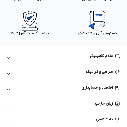
دسترسی آنی و همیشگی
تضمین کیفیت آموزش‌ها
علوم کامپیوتر
داده‌کاوی و یادگیری ماشین
طراحی و گرافیک
لینوکس
پایتون (Python)
نرم‌افزارهای Adobe
اقتصاد و حسابداری
هوش مصنوعی
گرافیک کامپیوتری
اتوکد
ارزهای دیجیتال
شبکه‌های کامپیوتری
زبان خارجی
کورل دراو
بورس و تحلیل تکنیکال
حسابداری
زبان انگلیسی
انیمیشن‌سازی
دانشگاهی
تحلیل تکنیکال
آمادگی آزمون زبان خارجی