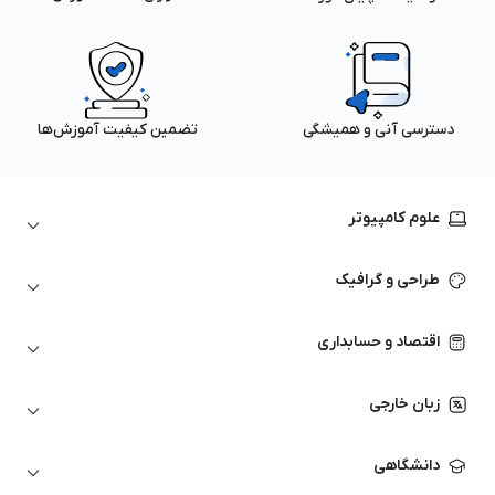
دسترسی آنی و همیشگی
تضمین کیفیت آموزش‌ها
علوم کامپیوتر
داده‌کاوی و یادگیری ماشین
طراحی و گرافیک
لینوکس
پایتون (Python)
نرم‌افزارهای Adobe
اقتصاد و حسابداری
هوش مصنوعی
گرافیک کامپیوتری
اتوکد
ارزهای دیجیتال
شبکه‌های کامپیوتری
زبان خارجی
کورل دراو
بورس و تحلیل تکنیکال
حسابداری
زبان انگلیسی
انیمیشن‌سازی
دانشگاهی
تحلیل تکنیکال
آمادگی آزمون زبان خارجی