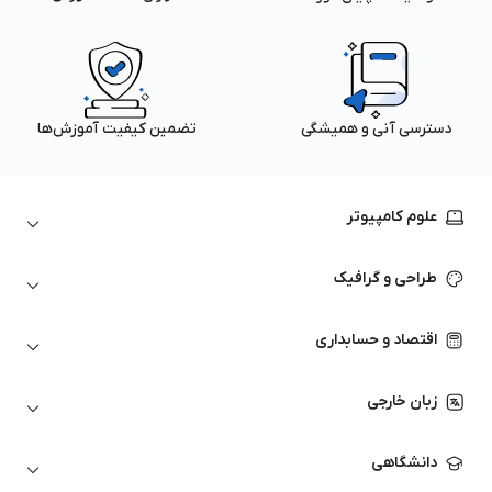
دسترسی آنی و همیشگی
تضمین کیفیت آموزش‌ها
علوم کامپیوتر
داده‌کاوی و یادگیری ماشین
طراحی و گرافیک
لینوکس
پایتون (Python)
نرم‌افزارهای Adobe
اقتصاد و حسابداری
هوش مصنوعی
گرافیک کامپیوتری
اتوکد
ارزهای دیجیتال
شبکه‌های کامپیوتری
زبان خارجی
کورل دراو
بورس و تحلیل تکنیکال
حسابداری
زبان انگلیسی
انیمیشن‌سازی
دانشگاهی
تحلیل تکنیکال
آمادگی آزمون زبان خارجی