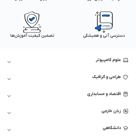
دسترسی آنی و همیشگی
تضمین کیفیت آموزش‌ها
علوم کامپیوتر
داده‌کاوی و یادگیری ماشین
طراحی و گرافیک
لینوکس
پایتون (Python)
نرم‌افزارهای Adobe
اقتصاد و حسابداری
هوش مصنوعی
گرافیک کامپیوتری
اتوکد
ارزهای دیجیتال
شبکه‌های کامپیوتری
زبان خارجی
کورل دراو
بورس و تحلیل تکنیکال
حسابداری
زبان انگلیسی
انیمیشن‌سازی
دانشگاهی
تحلیل تکنیکال
آمادگی آزمون زبان خارجی