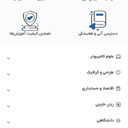
دسترسی آنی و همیشگی
تضمین کیفیت آموزش‌ها
علوم کامپیوتر
داده‌کاوی و یادگیری ماشین
طراحی و گرافیک
لینوکس
پایتون (Python)
نرم‌افزارهای Adobe
اقتصاد و حسابداری
هوش مصنوعی
گرافیک کامپیوتری
اتوکد
ارزهای دیجیتال
شبکه‌های کامپیوتری
زبان خارجی
کورل دراو
بورس و تحلیل تکنیکال
حسابداری
زبان انگلیسی
انیمیشن‌سازی
دانشگاهی
تحلیل تکنیکال
آمادگی آزمون زبان خارجی