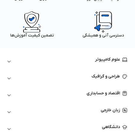
دسترسی آنی و همیشگی
تضمین کیفیت آموزش‌ها
علوم کامپیوتر
داده‌کاوی و یادگیری ماشین
طراحی و گرافیک
لینوکس
پایتون (Python)
نرم‌افزارهای Adobe
اقتصاد و حسابداری
هوش مصنوعی
گرافیک کامپیوتری
اتوکد
ارزهای دیجیتال
شبکه‌های کامپیوتری
زبان خارجی
کورل دراو
بورس و تحلیل تکنیکال
حسابداری
زبان انگلیسی
انیمیشن‌سازی
دانشگاهی
تحلیل تکنیکال
آمادگی آزمون زبان خارجی