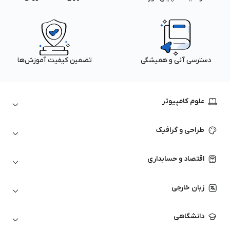
دسترسی آنی و همیشگی
تضمین کیفیت آموزش‌ها
علوم کامپیوتر
داده‌کاوی و یادگیری ماشین
طراحی و گرافیک
لینوکس
پایتون (Python)
نرم‌افزارهای Adobe
اقتصاد و حسابداری
هوش مصنوعی
گرافیک کامپیوتری
اتوکد
ارزهای دیجیتال
شبکه‌های کامپیوتری
زبان خارجی
کورل دراو
بورس و تحلیل تکنیکال
حسابداری
زبان انگلیسی
انیمیشن‌سازی
دانشگاهی
تحلیل تکنیکال
آمادگی آزمون زبان خارجی