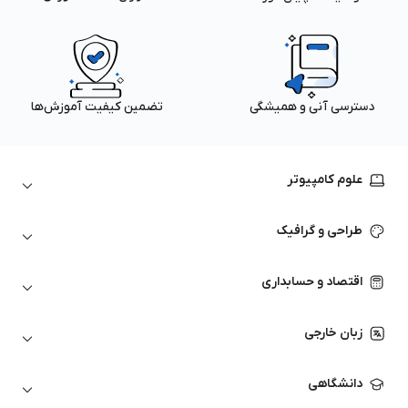
دسترسی آنی و همیشگی
تضمین کیفیت آموزش‌ها
علوم کامپیوتر
داده‌کاوی و یادگیری ماشین
طراحی و گرافیک
لینوکس
پایتون (Python)
نرم‌افزارهای Adobe
اقتصاد و حسابداری
هوش مصنوعی
گرافیک کامپیوتری
اتوکد
ارزهای دیجیتال
شبکه‌های کامپیوتری
زبان خارجی
کورل دراو
بورس و تحلیل تکنیکال
حسابداری
زبان انگلیسی
انیمیشن‌سازی
دانشگاهی
تحلیل تکنیکال
آمادگی آزمون زبان خارجی