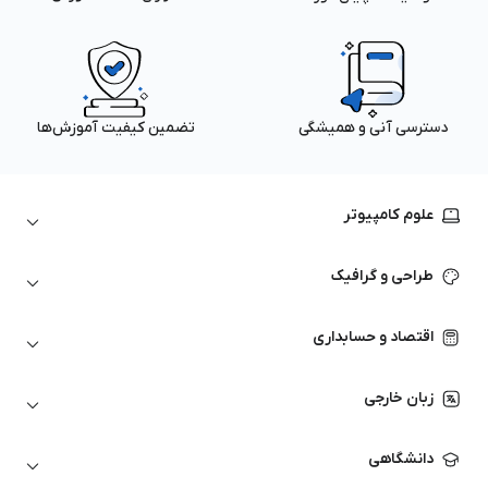
دسترسی آنی و همیشگی
تضمین کیفیت آموزش‌ها
علوم کامپیوتر
داده‌کاوی و یادگیری ماشین
طراحی و گرافیک
لینوکس
پایتون (Python)
نرم‌افزارهای Adobe
اقتصاد و حسابداری
هوش مصنوعی
گرافیک کامپیوتری
اتوکد
ارزهای دیجیتال
شبکه‌های کامپیوتری
زبان خارجی
کورل دراو
بورس و تحلیل تکنیکال
حسابداری
زبان انگلیسی
انیمیشن‌سازی
دانشگاهی
تحلیل تکنیکال
آمادگی آزمون زبان خارجی