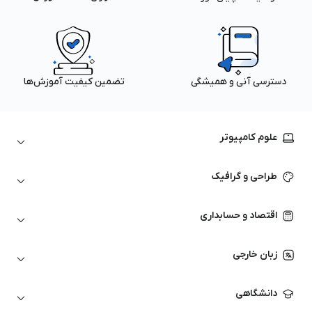
دسترسی آنی و همیشگی
تضمین کیفیت آموزش‌ها
علوم کامپیوتر
داده‌کاوی و یادگیری ماشین
طراحی و گرافیک
لینوکس
پایتون (Python)
نرم‌افزارهای Adobe
اقتصاد و حسابداری
هوش مصنوعی
گرافیک کامپیوتری
اتوکد
ارزهای دیجیتال
شبکه‌های کامپیوتری
زبان خارجی
کورل دراو
بورس و تحلیل تکنیکال
حسابداری
زبان انگلیسی
انیمیشن‌سازی
دانشگاهی
تحلیل تکنیکال
آمادگی آزمون زبان خارجی