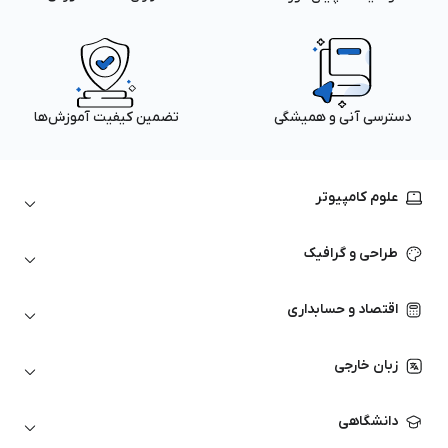
دسترسی آنی و همیشگی
تضمین کیفیت آموزش‌ها
علوم کامپیوتر
داده‌کاوی و یادگیری ماشین
طراحی و گرافیک
لینوکس
پایتون (Python)
نرم‌افزارهای Adobe
اقتصاد و حسابداری
هوش مصنوعی
گرافیک کامپیوتری
اتوکد
ارزهای دیجیتال
شبکه‌های کامپیوتری
زبان خارجی
کورل دراو
بورس و تحلیل تکنیکال
حسابداری
زبان انگلیسی
انیمیشن‌سازی
دانشگاهی
تحلیل تکنیکال
آمادگی آزمون زبان خارجی