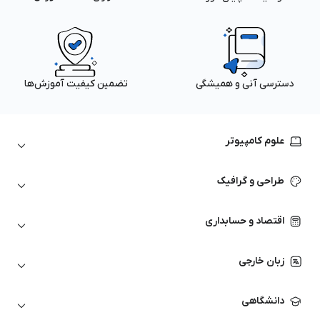
دسترسی آنی و همیشگی
تضمین کیفیت آموزش‌ها
علوم کامپیوتر
داده‌کاوی و یادگیری ماشین
طراحی و گرافیک
لینوکس
پایتون (Python)
نرم‌افزارهای Adobe
اقتصاد و حسابداری
هوش مصنوعی
گرافیک کامپیوتری
اتوکد
ارزهای دیجیتال
شبکه‌های کامپیوتری
زبان خارجی
کورل دراو
بورس و تحلیل تکنیکال
حسابداری
زبان انگلیسی
انیمیشن‌سازی
دانشگاهی
تحلیل تکنیکال
آمادگی آزمون زبان خارجی