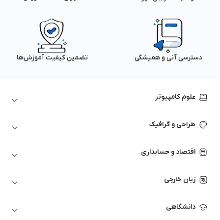
دسترسی آنی و همیشگی
تضمین کیفیت آموزش‌ها
علوم کامپیوتر
داده‌کاوی و یادگیری ماشین
طراحی و گرافیک
لینوکس
پایتون (Python)
نرم‌افزارهای Adobe
اقتصاد و حسابداری
هوش مصنوعی
گرافیک کامپیوتری
اتوکد
ارزهای دیجیتال
شبکه‌های کامپیوتری
زبان خارجی
کورل دراو
بورس و تحلیل تکنیکال
حسابداری
زبان انگلیسی
انیمیشن‌سازی
دانشگاهی
تحلیل تکنیکال
آمادگی آزمون زبان خارجی