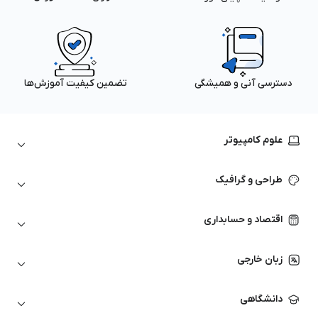
دسترسی آنی و همیشگی
تضمین کیفیت آموزش‌ها
علوم کامپیوتر
داده‌کاوی و یادگیری ماشین
طراحی و گرافیک
لینوکس
پایتون (Python)
نرم‌افزارهای Adobe
اقتصاد و حسابداری
هوش مصنوعی
گرافیک کامپیوتری
اتوکد
ارزهای دیجیتال
شبکه‌های کامپیوتری
زبان خارجی
کورل دراو
بورس و تحلیل تکنیکال
حسابداری
زبان انگلیسی
انیمیشن‌سازی
دانشگاهی
تحلیل تکنیکال
آمادگی آزمون زبان خارجی