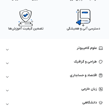
دسترسی آنی و همیشگی
تضمین کیفیت آموزش‌ها
علوم کامپیوتر
داده‌کاوی و یادگیری ماشین
طراحی و گرافیک
لینوکس
پایتون (Python)
نرم‌افزارهای Adobe
اقتصاد و حسابداری
هوش مصنوعی
گرافیک کامپیوتری
اتوکد
ارزهای دیجیتال
شبکه‌های کامپیوتری
زبان خارجی
کورل دراو
بورس و تحلیل تکنیکال
حسابداری
زبان انگلیسی
انیمیشن‌سازی
دانشگاهی
تحلیل تکنیکال
آمادگی آزمون زبان خارجی