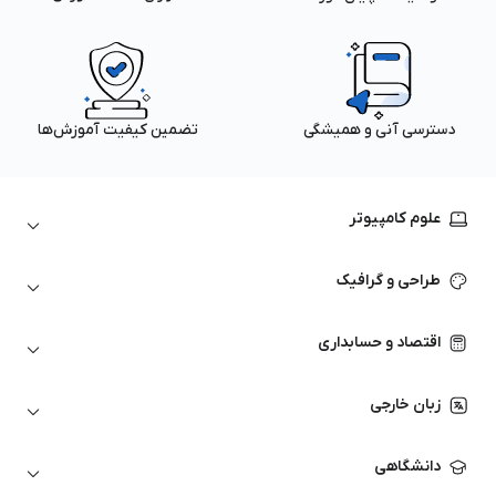
دسترسی آنی و همیشگی
تضمین کیفیت آموزش‌ها
علوم کامپیوتر
داده‌کاوی و یادگیری ماشین
طراحی و گرافیک
لینوکس
پایتون (Python)
نرم‌افزارهای Adobe
اقتصاد و حسابداری
هوش مصنوعی
گرافیک کامپیوتری
اتوکد
ارزهای دیجیتال
شبکه‌های کامپیوتری
زبان خارجی
کورل دراو
بورس و تحلیل تکنیکال
حسابداری
زبان انگلیسی
انیمیشن‌سازی
دانشگاهی
تحلیل تکنیکال
آمادگی آزمون زبان خارجی