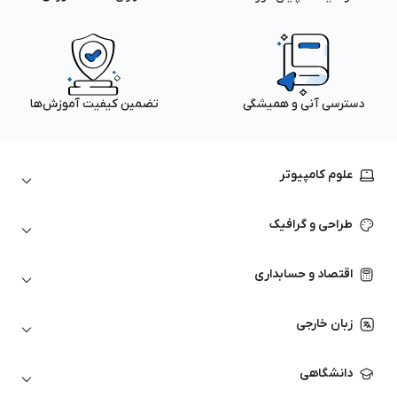
دسترسی آنی و همیشگی
تضمین کیفیت آموزش‌ها
علوم کامپیوتر
داده‌کاوی و یادگیری ماشین
طراحی و گرافیک
لینوکس
پایتون (Python)
نرم‌افزارهای Adobe
اقتصاد و حسابداری
هوش مصنوعی
گرافیک کامپیوتری
اتوکد
ارزهای دیجیتال
شبکه‌های کامپیوتری
زبان خارجی
کورل دراو
بورس و تحلیل تکنیکال
حسابداری
زبان انگلیسی
انیمیشن‌سازی
دانشگاهی
تحلیل تکنیکال
آمادگی آزمون زبان خارجی