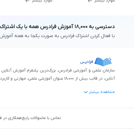
موارد بیشتر
موارد بیشتر
دسترسی به
۱۸,۰۰۰
آموزش فرادرس
همه با یک اشتراک
با فعال کردن اشتراک فرادرس به صورت یکجا به همه آموزش
آنلاین، در قالب بیش از ۱۸,۰۰۰ عنوان آموزشی علمی، مهارتی و کاربردی، منتشر کرده‌است.
مشاهده بیشتر
فرادرس با پایبندی به شعار «دانش در دسترس همه، همیشه و همه جا» و همکاری 
جمله:
آمار و داده‌کاوی
،
هوش مصنوعی
،
برنامه‌نویسی
،
طراحی و گراف
تماس با ما
سوالات رایج
همکاری در ف
دروس رسمی دبیرستان و پیش دانشگاهی
،
آموزش‌های دانش‌آمو
مهندسی کنترل
،
مهندسی مکانیک
،
مهندسی شیمی
،
مهندسی صنایع