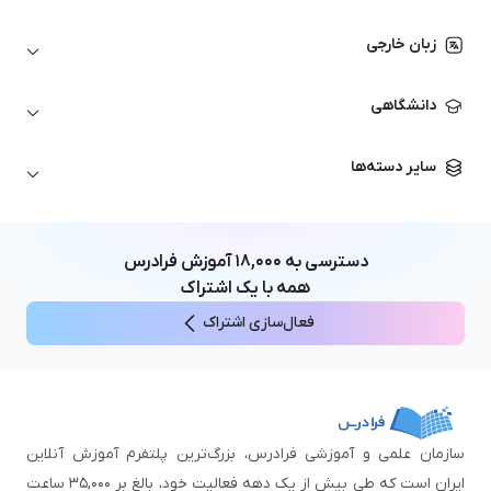
اتوکد
ارزهای دیجیتال
شبکه‌های کامپیوتری
زبان خارجی
کورل دراو
بورس و تحلیل تکنیکال
حسابداری
زبان انگلیسی
انیمیشن‌سازی
دانشگاهی
تحلیل تکنیکال
آمادگی آزمون زبان خارجی
زبان آلمانی
مهندسی معماری
علوم اقتصادی و مالی
سایر دسته‌ها
زبان فرانسه
مهندسی عمران
زبان چینی
مهندسی مکانیک
آموزش‌های عمومی
ICDL
مهندسی و علوم کامپیوتر
دسترسی به
۱۸,۰۰۰
آموزش فرادرس
اکسل
مهندسی برق
همه با یک اشتراک
مهارت‌های مطالعه
فعال‌سازی اشتراک
نوجوانان
سازمان علمی و آموزشی فرادرس، بزرگ‌ترین پلتفرم آموزش آنلاین
ایران است که طی بیش از یک دهه فعالیت خود، بالغ بر ۳۵,۰۰۰ ساعت