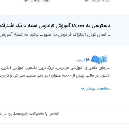
موارد بیشتر
موارد بیشتر
دسترسی به
۱۸,۰۰۰
آموزش فرادرس
همه با یک اشتراک
با فعال کردن اشتراک فرادرس به صورت یکجا به همه آموزش
آنلاین، در قالب بیش از ۱۸,۰۰۰ عنوان آموزشی علمی، مهارتی و کاربردی، منتشر کرده‌است.
مشاهده بیشتر
فرادرس با پایبندی به شعار «دانش در دسترس همه، همیشه و همه جا» و همکاری 
جمله:
آمار و داده‌کاوی
،
هوش مصنوعی
،
برنامه‌نویسی
،
طراحی و گراف
تماس با ما
سوالات رایج
همکاری در ف
دروس رسمی دبیرستان و پیش دانشگاهی
،
آموزش‌های دانش‌آمو
مهندسی کنترل
،
مهندسی مکانیک
،
مهندسی شیمی
،
مهندسی صنایع