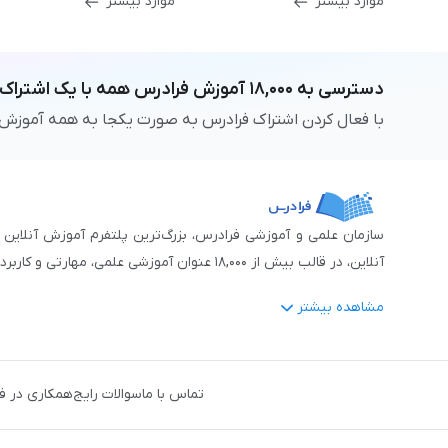
موارد بیشتر
موارد بیشتر
دسترسی به
۱۸,۰۰۰
آموزش فرادرس
همه با یک اشتراک
با فعال کردن اشتراک فرادرس به صورت یکجا به همه آموزش
آنلاین، در قالب بیش از ۱۸,۰۰۰ عنوان آموزشی علمی، مهارتی و کاربردی، منتشر کرده‌است.
مشاهده بیشتر
فرادرس با پایبندی به شعار «دانش در دسترس همه، همیشه و همه جا» و همکاری 
جمله:
آمار و داده‌کاوی
،
هوش مصنوعی
،
برنامه‌نویسی
،
طراحی و گراف
تماس با ما
سوالات رایج
همکاری در ف
دروس رسمی دبیرستان و پیش دانشگاهی
،
آموزش‌های دانش‌آمو
مهندسی کنترل
،
مهندسی مکانیک
،
مهندسی شیمی
،
مهندسی صنایع