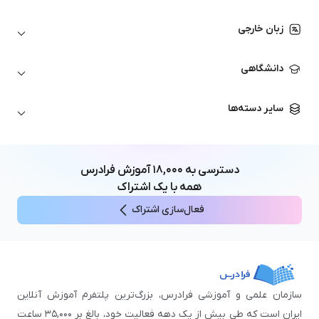
اتوکد
ارزهای دیجیتال
شبکه‌های کامپیوتری
زبان خارجی
کورل دراو
بورس و تحلیل تکنیکال
حسابداری
زبان انگلیسی
انیمیشن‌سازی
دانشگاهی
تحلیل تکنیکال
آمادگی آزمون زبان خارجی
زبان آلمانی
مهندسی معماری
علوم اقتصادی و مالی
سایر دسته‌ها
زبان فرانسه
مهندسی عمران
زبان چینی
مهندسی مکانیک
آموزش‌های عمومی
ICDL
مهندسی و علوم کامپیوتر
دسترسی به
۱۸,۰۰۰
آموزش فرادرس
اکسل
مهندسی برق
همه با یک اشتراک
مهارت‌های مطالعه
فعال‌سازی اشتراک
نوجوانان
سازمان علمی و آموزشی فرادرس، بزرگ‌ترین پلتفرم آموزش آنلاین
ایران است که طی بیش از یک دهه فعالیت خود، بالغ بر ۳۵,۰۰۰ ساعت