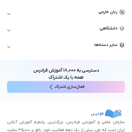
اتوکد
ارزهای دیجیتال
شبکه‌های کامپیوتری
زبان خارجی
کورل دراو
بورس و تحلیل تکنیکال
حسابداری
زبان انگلیسی
انیمیشن‌سازی
دانشگاهی
تحلیل تکنیکال
آمادگی آزمون زبان خارجی
زبان آلمانی
مهندسی معماری
علوم اقتصادی و مالی
سایر دسته‌ها
زبان فرانسه
مهندسی عمران
زبان چینی
مهندسی مکانیک
آموزش‌های عمومی
ICDL
مهندسی و علوم کامپیوتر
دسترسی به
۱۸,۰۰۰
آموزش فرادرس
اکسل
مهندسی برق
همه با یک اشتراک
مهارت‌های مطالعه
فعال‌سازی اشتراک
نوجوانان
سازمان علمی و آموزشی فرادرس، بزرگ‌ترین پلتفرم آموزش آنلاین
ایران است که طی بیش از یک دهه فعالیت خود، بالغ بر ۳۵,۰۰۰ ساعت