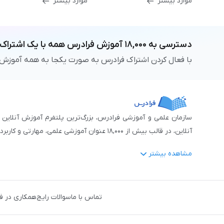
موارد بیشتر
موارد بیشتر
دسترسی به
۱۸,۰۰۰
آموزش فرادرس
همه با یک اشتراک
با فعال کردن اشتراک فرادرس به صورت یکجا به همه آموزش
آنلاین، در قالب بیش از ۱۸,۰۰۰ عنوان آموزشی علمی، مهارتی و کاربردی، منتشر کرده‌است.
مشاهده بیشتر
فرادرس با پایبندی به شعار «دانش در دسترس همه، همیشه و همه جا» و همکاری 
جمله:
آمار و داده‌کاوی
،
هوش مصنوعی
،
برنامه‌نویسی
،
طراحی و گراف
تماس با ما
سوالات رایج
همکاری در ف
دروس رسمی دبیرستان و پیش دانشگاهی
،
آموزش‌های دانش‌آمو
مهندسی کنترل
،
مهندسی مکانیک
،
مهندسی شیمی
،
مهندسی صنایع