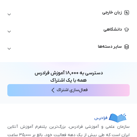
اتوکد
ارزهای دیجیتال
شبکه‌های کامپیوتری
زبان خارجی
کورل دراو
بورس و تحلیل تکنیکال
حسابداری
زبان انگلیسی
انیمیشن‌سازی
دانشگاهی
تحلیل تکنیکال
آمادگی آزمون زبان خارجی
زبان آلمانی
مهندسی معماری
علوم اقتصادی و مالی
سایر دسته‌ها
زبان فرانسه
مهندسی عمران
زبان چینی
مهندسی مکانیک
آموزش‌های عمومی
ICDL
مهندسی و علوم کامپیوتر
دسترسی به
۱۸,۰۰۰
آموزش فرادرس
اکسل
مهندسی برق
همه با یک اشتراک
مهارت‌های مطالعه
فعال‌سازی اشتراک
نوجوانان
سازمان علمی و آموزشی فرادرس، بزرگ‌ترین پلتفرم آموزش آنلاین
ایران است که طی بیش از یک دهه فعالیت خود، بالغ بر ۳۵,۰۰۰ ساعت