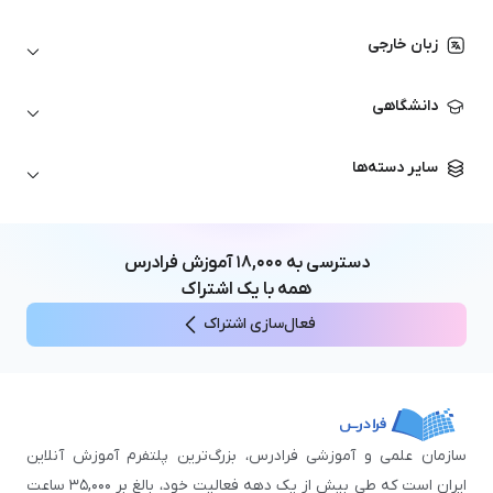
اتوکد
ارزهای دیجیتال
شبکه‌های کامپیوتری
زبان خارجی
کورل دراو
بورس و تحلیل تکنیکال
حسابداری
زبان انگلیسی
انیمیشن‌سازی
دانشگاهی
تحلیل تکنیکال
آمادگی آزمون زبان خارجی
زبان آلمانی
مهندسی معماری
علوم اقتصادی و مالی
سایر دسته‌ها
زبان فرانسه
مهندسی عمران
زبان چینی
مهندسی مکانیک
آموزش‌های عمومی
ICDL
مهندسی و علوم کامپیوتر
دسترسی به
۱۸,۰۰۰
آموزش فرادرس
اکسل
مهندسی برق
همه با یک اشتراک
مهارت‌های مطالعه
فعال‌سازی اشتراک
نوجوانان
سازمان علمی و آموزشی فرادرس، بزرگ‌ترین پلتفرم آموزش آنلاین
ایران است که طی بیش از یک دهه فعالیت خود، بالغ بر ۳۵,۰۰۰ ساعت