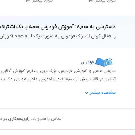
موارد بیشتر
موارد بیشتر
دسترسی به
۱۸,۰۰۰
آموزش فرادرس
همه با یک اشتراک
با فعال کردن اشتراک فرادرس به صورت یکجا به همه آموزش
آنلاین، در قالب بیش از ۱۸,۰۰۰ عنوان آموزشی علمی، مهارتی و کاربردی، منتشر کرده‌است.
مشاهده بیشتر
فرادرس با پایبندی به شعار «دانش در دسترس همه، همیشه و همه جا» و همکاری 
جمله:
آمار و داده‌کاوی
،
هوش مصنوعی
،
برنامه‌نویسی
،
طراحی و گراف
تماس با ما
سوالات رایج
همکاری در ف
دروس رسمی دبیرستان و پیش دانشگاهی
،
آموزش‌های دانش‌آمو
مهندسی کنترل
،
مهندسی مکانیک
،
مهندسی شیمی
،
مهندسی صنایع