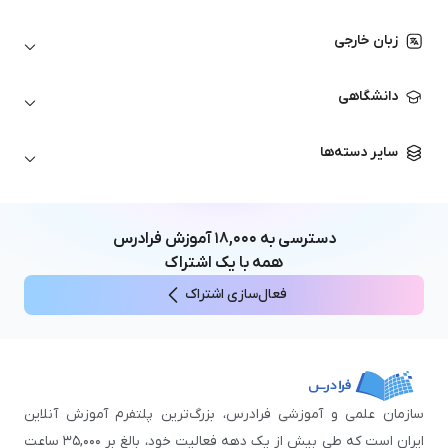
اتوکد
ارزهای دیجیتال
شبکه‌های کامپیوتری
زبان خارجی
کورل دراو
بورس و تحلیل تکنیکال
حسابداری
زبان انگلیسی
انیمیشن‌سازی
دانشگاهی
تحلیل تکنیکال
آمادگی آزمون زبان خارجی
زبان آلمانی
مهندسی معماری
علوم اقتصادی و مالی
سایر دسته‌ها
زبان فرانسه
مهندسی عمران
زبان چینی
مهندسی مکانیک
آموزش‌های عمومی
ICDL
مهندسی و علوم کامپیوتر
دسترسی به
۱۸,۰۰۰
آموزش فرادرس
اکسل
مهندسی برق
همه با یک اشتراک
مهارت‌های مطالعه
فعال‌سازی اشتراک
نوجوانان
سازمان علمی و آموزشی فرادرس، بزرگ‌ترین پلتفرم آموزش آنلاین
ایران است که طی بیش از یک دهه فعالیت خود، بالغ بر ۳۵,۰۰۰ ساعت