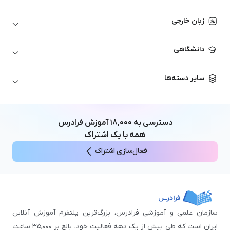
اتوکد
ارزهای دیجیتال
شبکه‌های کامپیوتری
زبان خارجی
کورل دراو
بورس و تحلیل تکنیکال
حسابداری
زبان انگلیسی
انیمیشن‌سازی
دانشگاهی
تحلیل تکنیکال
آمادگی آزمون زبان خارجی
زبان آلمانی
مهندسی معماری
علوم اقتصادی و مالی
سایر دسته‌ها
زبان فرانسه
مهندسی عمران
زبان چینی
مهندسی مکانیک
آموزش‌های عمومی
ICDL
مهندسی و علوم کامپیوتر
دسترسی به
۱۸,۰۰۰
آموزش فرادرس
اکسل
مهندسی برق
همه با یک اشتراک
مهارت‌های مطالعه
فعال‌سازی اشتراک
نوجوانان
سازمان علمی و آموزشی فرادرس، بزرگ‌ترین پلتفرم آموزش آنلاین
ایران است که طی بیش از یک دهه فعالیت خود، بالغ بر ۳۵,۰۰۰ ساعت