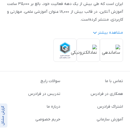
ایران است که طی بیش از یک دهه فعالیت خود، بالغ بر ۳۵,۰۰۰ ساعت
آموزش آنلاین، در قالب بیش از ۱۸,۰۰۰ عنوان آموزشی علمی، مهارتی و
کاربردی، منتشر کرده‌است.
مشاهده بیشتر
فرادرس با پایبندی به شعار «دانش در دسترس همه، همیشه و همه
جا» و همکاری با بیش از ۳,۲۰۰ مدرس برجسته در
زمینه‌های علمی
گوناگون
از جمله:
آمار و داده‌کاوی
،
هوش مصنوعی
،
برنامه‌نویسی
،
طراحی و گرافیک کامپیوتری
،
آموزش‌های دانشگاهی و تخصصی
،
آموزش نرم‌افزارهای گوناگون
،
دروس رسمی دبیرستان و پیش
تماس با ما
سوالات رایج
دانشگاهی
،
آموزش‌های دانش‌آموزی و نوجوانان
،
آموزش زبان‌های
خارجی
،
مهندسی برق، الکترونیک
و
رباتیک
،
مهندسی کنترل
،
مهندسی
همکاری در فرادرس
تدریس در فرادرس
مکانیک
،
مهندسی شیمی
،
مهندسی صنایع
،
مهندسی معماری
و
مهندسی عمران
، بستری را فراهم کرده‌است تا افراد با شرایط مختلف
اشتراک فرادرس
درباره ما
گزارش مشکل
زمانی، مکانی و جسمانی، بتوانند با بهره‌گیری از آموزش‌های با کیفیت،
آموزش سازمانی
حریم خصوصی
به‌روز و مهارت‌محور، همواره به یادگیری بپردازند.